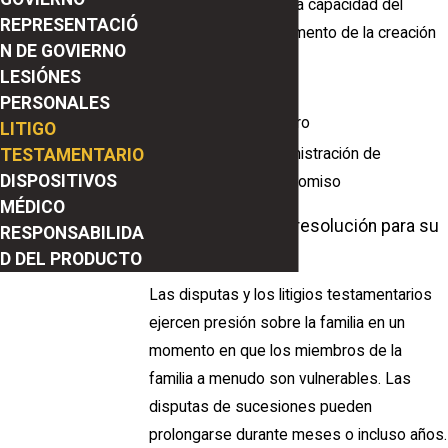
Preguntas sobre la capacidad del
REPRESENTACIÓ
fallecido en el momento de la creación
N DE GOVIERNO
del testamento
LESIÓNES
Influencia indebida
PERSONALES
Estado de heredero
LITIGO
Disputas de administración de
TESTAMENTARIO
DISPOSITIVOS
patrimonio o fideicomiso
MÉDICO
Encontrar la mejor resolución para su
RESPONSABILIDA
caso de sucesión
D DEL PRODUCTO
Las disputas y los litigios testamentarios
ejercen presión sobre la familia en un
momento en que los miembros de la
familia a menudo son vulnerables. Las
disputas de sucesiones pueden
prolongarse durante meses o incluso años.