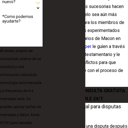
nuevo?
dolorosa. Las disputas sucesorias hacen
que el proceso de duelo sea aún más
*Como podemos
ayudarte?
angustioso y arduo para los miembros de
la familia. Deje que los experimentados
abogados testamentarios de Macon en
Cooper, Barton & Cooper
le guíen a través
Al enviar, acepta ser
del proceso de litigio testamentario y le
contactado acerca de su
ayuden a resolver conflictos para que
solicitud y otra
pueda seguir adelante con el proceso de
información utilizando
duelo.
tecnología automatizada.
LLAME
PARA SU CONSULTA GRATUITA.
La frecuencia de los
DISPONIBLE 24/7.
mensajes varía. Se
Representación legal para disputas
pueden aplicar tarifas de
testamentarias
mensajes y datos. Envía
STOP para cancelar.
Cuando se enfrenta a una disputa después