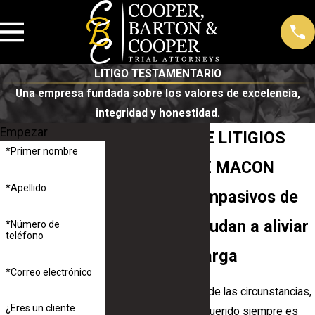
LITIGO TESTAMENTARIO
Una empresa fundada sobre los valores de excelencia,
integridad y honestidad.
Empezar
ABOGADOS DE LITIGIOS
*Primer nombre
PROBADOS DE MACON
*Apellido
Abogados compasivos de
Macon que ayudan a aliviar
*Número de
teléfono
parte de su carga
*Correo electrónico
Independientemente de las circunstancias,
¿Eres un cliente
la pérdida de un ser querido siempre es