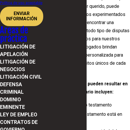
Política de uso aceptable
de la muerte de un ser querido, puede
ENVIAR
confiar en los abogados experimentados
INFORMACIÓN
de nuestra firma para encontrar una
Areas de
solución. Manejamos todo tipo de disputas
práctica
y litigios testamentarios para nuestros
LITIGACIÓN DE
clientes. Nuestros abogados brindan
APELACIÓN
representación legal personalizada para
LITIGACIÓN DE
cumplir con los requisitos únicos de cada
NEGOCIOS
cliente.
LITIGACIÓN CIVIL
Las situaciones que pueden resultar en
DEFENSA
CRIMINAL
un litigio testamentario incluyen:
DOMINIO
El fallecido no dejó testamento
EMINENTE
El contenido del testamento está en
LEY DE EMPLEO
CONTRATOS DE
disputa.
GOVIERNO