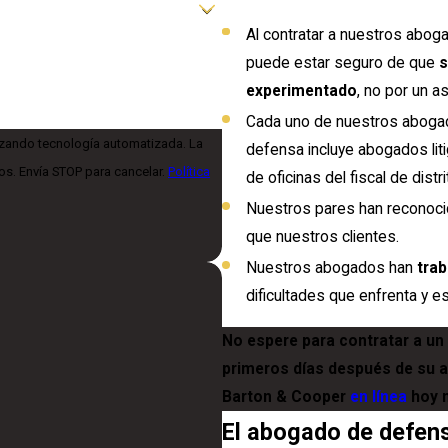
Al contratar a nuestros abog
puede estar seguro de que
s
experimentado
, no por un as
Cada uno de nuestros aboga
ilizando tecnología automatizada. La
defensa incluye abogados lit
os. Envía STOP para cancelar.
Política
de oficinas del fiscal de dist
Nuestros pares han reconoc
que nuestros clientes.
Nuestros abogados han
tra
dificultades que enfrenta y
No espere para contratar a u
primeros días después de su a
Barton & Cooper
en línea
hoy 
El abogado de defen