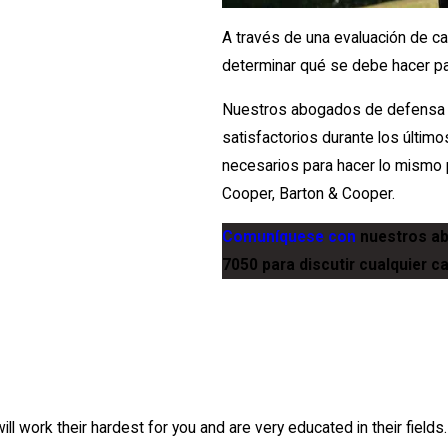
A través de una evaluación de ca
determinar qué se debe hacer pa
Nuestros abogados de defensa 
satisfactorios durante los últim
necesarios para hacer lo mismo 
Cooper, Barton & Cooper.
Comuníquese con
nuestros ab
7050
para discutir cualquier c
will work their hardest for you and are very educated in their field