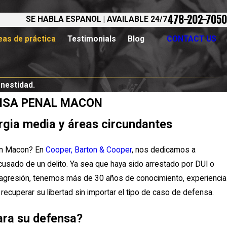
478-202-7050
SE HABLA ESPANOL | AVAILABLE 24/7
eas de práctica
Testimonials
Blog
CONTACT US
onestidad.
NSA PENAL MACON
rgia media y áreas circundantes
 en Macon? En
Cooper, Barton & Cooper
, nos dedicamos a
acusado de un delito. Ya sea que haya sido arrestado por DUI o
 agresión, tenemos más de 30 años de conocimiento, experiencia
cuperar su libertad sin importar el tipo de caso de defensa.
ara su defensa?