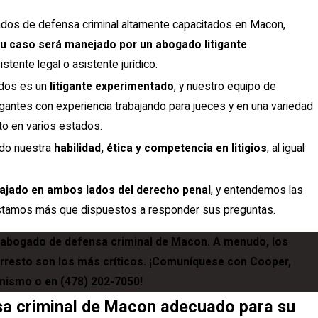
ados de defensa criminal altamente capacitados en Macon,
u caso será manejado por un abogado litigante
istente legal o asistente jurídico.
dos es un
litigante experimentado
, y nuestro equipo de
igantes con experiencia trabajando para jueces y en una variedad
rito en varios estados.
ido nuestra
habilidad, ética y competencia en litigios
, al igual
bajado en ambos lados del derecho penal
, y entendemos las
 estamos más que dispuestos a responder sus preguntas.
n abogado de defensa criminal de Macon. A menudo, los
rresto son los más críticos. ¡Comuníquese con Cooper,
mismo o en
(478) 202-7050
!
sa criminal de Macon adecuado para su