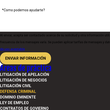
*Como podemos ayudarte?
Al enviar, acepta ser contactado acerca de su solicitud y otra información ut
frecuencia de los mensajes varía. Se pueden aplicar tarifas de mensajes y dat
de uso aceptable
ENVIAR INFORMACIÓN
Areas de práctica
LITIGACIÓN DE APELACIÓN
LITIGACIÓN DE NEGOCIOS
LITIGACIÓN CIVIL
DEFENSA CRIMINAL
DOMINIO EMINENTE
LEY DE EMPLEO
CONTRATOS DE GOVIERNO