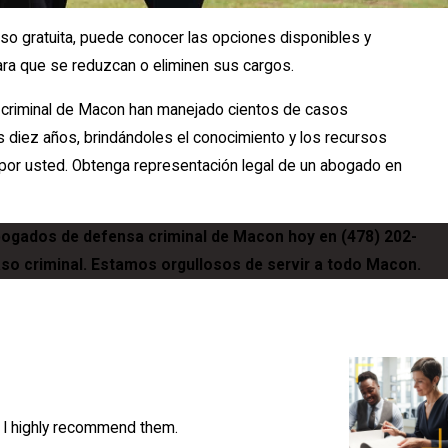
so gratuita, puede conocer las opciones disponibles y
ra que se reduzcan o eliminen sus cargos.
criminal de Macon han manejado cientos de casos
os diez años, brindándoles el conocimiento y los recursos
por usted. Obtenga representación legal de un abogado en
ogados de defensa criminal de Macon hoy en
(478) 202-
aso criminal. Estamos orgullosos de servir a todo Macon.
s. I highly recommend them.