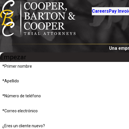
Careers
Pay Invoi
Una empre
Empezar
*Primer nombre
*Apellido
*Número de teléfono
*Correo electrónico
¿Eres un cliente nuevo?